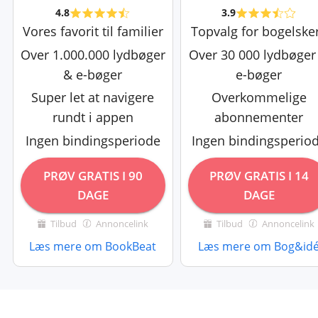
4.8
3.9
Vores favorit til familier
Topvalg for bogelske
Over 1.000.000 lydbøger
Over 30 000 lydbøger
& e-bøger
e-bøger
Super let at navigere
Overkommelige
rundt i appen
abonnementer
Ingen bindingsperiode
Ingen bindingsperio
PRØV GRATIS I 90
PRØV GRATIS I 14
DAGE
DAGE
Tilbud
Annoncelink
Tilbud
Annoncelink
Læs mere om BookBeat
Læs mere om Bog&id