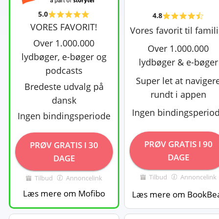
5.0
4.8
VORES FAVORIT!
Vores favorit til famil
Over 1.000.000
Over 1.000.000
lydbøger, e-bøger og
lydbøger & e-bøger
podcasts
Super let at naviger
Bredeste udvalg på
rundt i appen
dansk
Ingen bindingsperio
Ingen bindingsperiode
PRØV GRATIS I 90
PRØV GRATIS I 30
DAGE
DAGE
Tilbud
Annoncelink
Tilbud
Annoncelink
Læs mere om Mofibo
Læs mere om BookBe