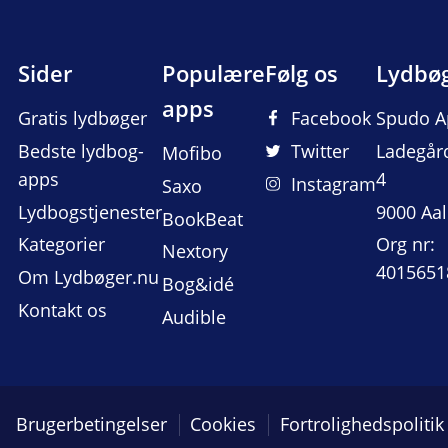
Sider
Populære
Følg os
Lydbø
apps
Gratis lydbøger
Facebook
Spudo A
Bedste lydbog-
Twitter
Ladegår
Mofibo
apps
4
Instagram
Saxo
Lydbogstjenester
9000 Aa
BookBeat
Kategorier
Org nr:
Nextory
4015651
Om Lydbøger.nu
Bog&idé
Kontakt os
Audible
Brugerbetingelser
Cookies
Fortrolighedspolitik