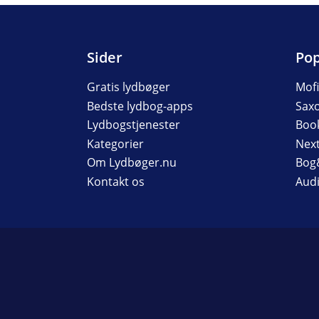
Sider
Pop
Gratis lydbøger
Mof
Bedste lydbog-apps
Sax
Lydbogstjenester
Boo
Kategorier
Nex
Om Lydbøger.nu
Bog
Kontakt os
Audi