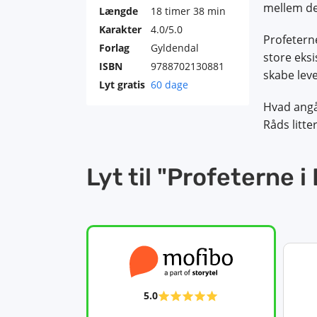
mellem de
Længde
18 timer 38 min
Karakter
4.0/5.0
Profeterne
Forlag
Gyldendal
store eksi
ISBN
9788702130881
skabe lev
Lyt gratis
60 dage
Hvad angå
Råds litte
Lyt til "Profeterne 
5.0