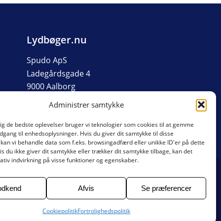
Lydbøger.nu
Spudo ApS
Ladegårdsgade 4
9000 Aalborg
Org nr: 40156518
Administrer samtykke
dig de bedste oplevelser bruger vi teknologier som cookies til at gemme
adgang til enhedsoplysninger. Hvis du giver dit samtykke til disse
 kan vi behandle data som f.eks. browsingadfærd eller unikke ID'er på dette
s du ikke giver dit samtykke eller trækker dit samtykke tilbage, kan det
tiv indvirkning på visse funktioner og egenskaber.
odkend
Afvis
Se præferencer
Cookiepolitik
Fortrolighedspolitik