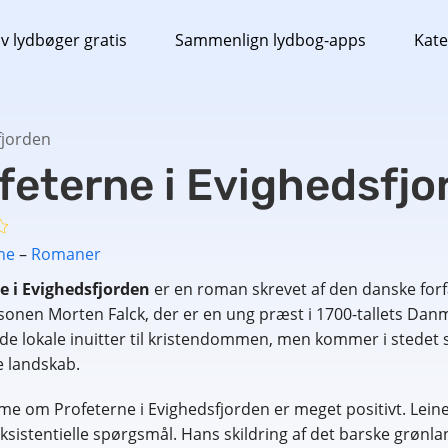
v lydbøger gratis
Sammenlign lydbog-apps
Kate
fjorden
feterne i Evighedsfjo
ne
–
Romaner
e i Evighedsfjorden
er en roman skrevet af den danske forf
onen Morten Falck, der er en ung præst i 1700-tallets Danm
e lokale inuitter til kristendommen, men kommer i stedet s
e landskab.
e om Profeterne i Evighedsfjorden er meget positivt. Leine
ksistentielle spørgsmål. Hans skildring af det barske grønla