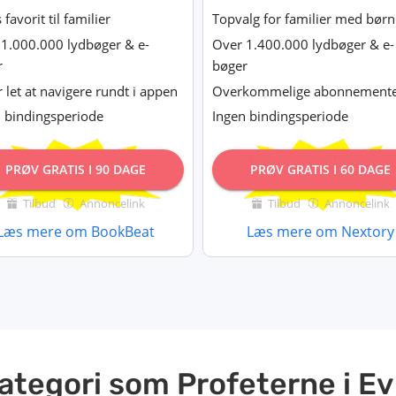
favorit til familier
Topvalg for familier med børn
1.000.000 lydbøger & e-
Over 1.400.000 lydbøger & e-
r
bøger
 let at navigere rundt i appen
Overkommelige abonnement
 bindingsperiode
Ingen bindingsperiode
PRØV GRATIS I 90 DAGE
PRØV GRATIS I 60 DAGE
Tilbud
Annoncelink
Tilbud
Annoncelink
Læs mere om BookBeat
Læs mere om Nextory
ategori som Profeterne i E