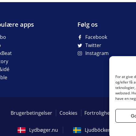
ulære apps
Følg os
ibo
Facebook
o
Twitter
kBeat
Instagram
tory
&idé
ble
For at give 
og/eller få 
teknologier,
websted. Hvi
have en nega
Brugerbetingelser
Cookies
Fortrolighedspolitik
G
Lydbøger.nu
Ljudböcker.com