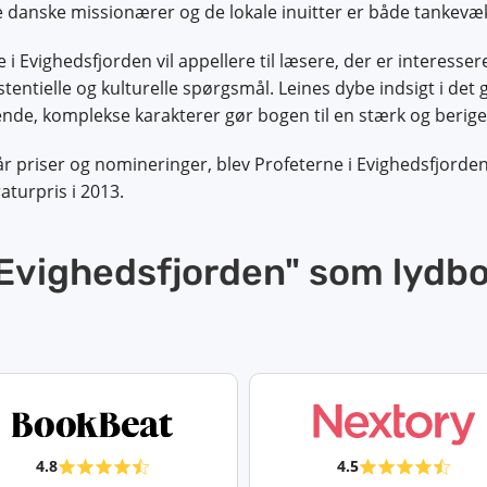
 danske missionærer og de lokale inuitter er både tanke
 i Evighedsfjorden vil appellere til læsere, der er interess
stentielle og kulturelle spørgsmål. Leines dybe indsigt i de
ende, komplekse karakterer gør bogen til en stærk og berig
r priser og nomineringer, blev Profeterne i Evighedsfjorde
raturpris i 2013.
i Evighedsfjorden" som lydb
4.8
4.5