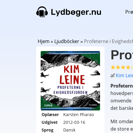
Prø
Hjem
»
Ljudböcker
»
Profeterne i Evigheds
Pro
af
Kim Lei
Profetern
hovedpers
omvende d
det barsk
Oplæser
Karsten Pharao
Mit omdøm
Udgivet
2012-03-16
de store e
Sprog
Dansk