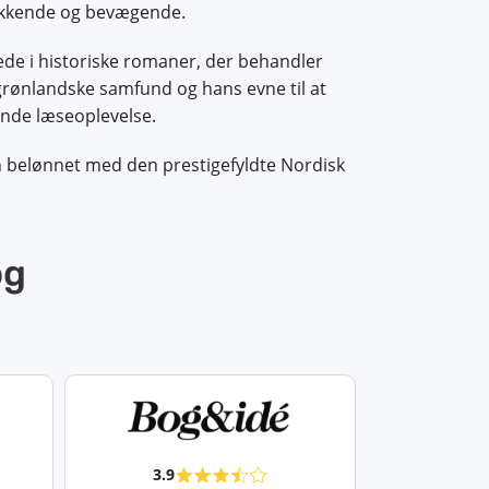
vækkende og bevægende.
erede i historiske romaner, der behandler
t grønlandske samfund og hans evne til at
ende læseoplevelse.
n belønnet med den prestigefyldte Nordisk
og
3.9