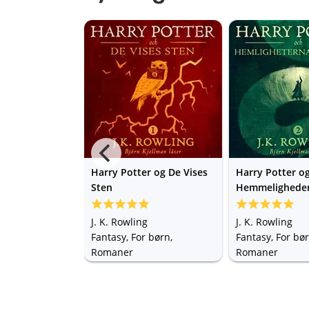
e
Harry Potter og De Vises
Harry Potter o
Sten
Hemmelighede
Kammer
seini
omaner
J. K. Rowling
J. K. Rowling
Fantasy, For børn,
Fantasy, For bør
Romaner
Romaner