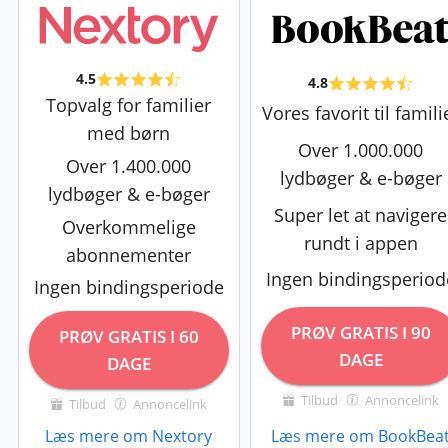
4.5
4.8
Topvalg for familier
Vores favorit til famili
med børn
Over 1.000.000
Over 1.400.000
lydbøger & e-bøger
lydbøger & e-bøger
Super let at navigere
Overkommelige
rundt i appen
abonnementer
Ingen bindingsperiod
Ingen bindingsperiode
PRØV GRATIS I 90
PRØV GRATIS I 60
DAGE
DAGE
Tilbud
Annoncelink
Tilbud
Annoncelink
Læs mere om Nextory
Læs mere om BookBea