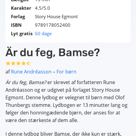
Karakter
4.5/5.0
Forlag
Story House Egmont
ISBN
9789178052400
Lyt gratis
60 dage
Är du feg, Bamse?
af
Rune Andréasson
–
For børn
Är du feg, Bamse?
er skrevet af forfatteren Rune
Andréasson og er udgivet på forlaget Story House
Egmont. Denne lydbog er velegnet til børn med Olof
Thunbergs stemme. Lydbogen er 13 minutter lang og
følger den honningædende bjørn, der anses for at
være den stærkeste af dem alle.
I denne lydbog bliver Bamse, der ikke kun er stærk,