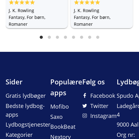
Kammer
J. K. Rowling
J. K. Rowling
Fantasy, For børn,
Fantasy, For børn,
Romaner
Romaner
Sider
Populære
Følg os
Lydbø
apps
Gratis lydbøger
Facebook
Spudo A
Bedste lydbog-
Twitter
Ladegår
Mofibo
apps
4
Instagram
Saxo
Lydbogstjenester
9000 Aa
BookBeat
Kategorier
Org nr:
Nextory