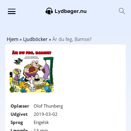
Hjem
»
Ljudböcker
»
Är du feg, Bamse?
Oplæser
Olof Thunberg
Udgivet
2019-03-02
Sprog
Engelsk
Længde
13 min