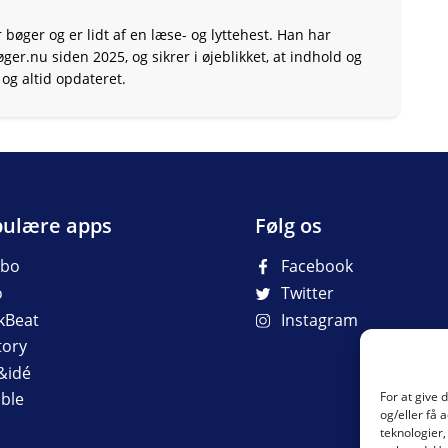
 bøger og er lidt af en læse- og lyttehest. Han har
r.nu siden 2025, og sikrer i øjeblikket, at indhold og
og altid opdateret.
ulære apps
Følg os
ibo
Facebook
o
Twitter
kBeat
Instagram
tory
&idé
For at give 
ble
og/eller få 
teknologier,