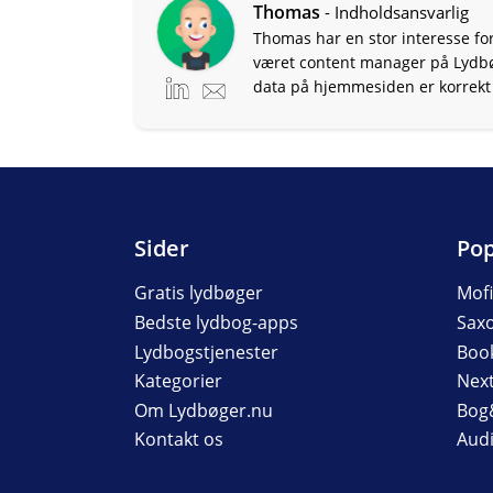
Thomas
- Indholdsansvarlig
Thomas har en stor interesse for
været content manager på Lydbøge
data på hjemmesiden er korrekt 
Sider
Pop
Gratis lydbøger
Mof
Bedste lydbog-apps
Sax
Lydbogstjenester
Boo
Kategorier
Nex
Om Lydbøger.nu
Bog
Kontakt os
Audi