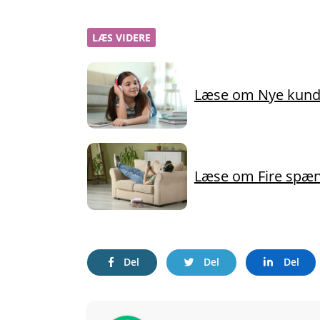
LÆS VIDERE
Læse om Nye kunde
Læse om Fire spæn
Del
Del
Del