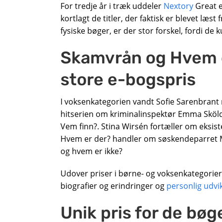
For tredje år i træk uddeler
Nextory
Great e
kortlagt de titler, der faktisk er blevet læst fr
fysiske bøger, er der stor forskel, fordi de 
Skamvrån og Hvem e
store e-bogspris
I voksenkategorien vandt Sofie Sarenbrant
hitserien om kriminalinspektør Emma Sköld
Vem finn?. Stina Wirsén fortæller om eksist
Hvem er der? handler om søskendeparret Me
og hvem er ikke?
Udover priser i børne- og voksenkategorier
biografier og erindringer og
personlig udvi
Unik pris for de bøger