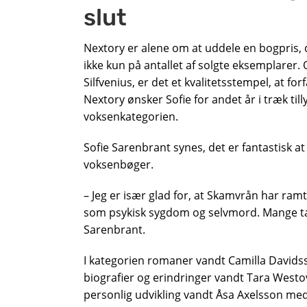
slut
Nextory er alene om at uddele en bogpris, d
ikke kun på antallet af solgte eksemplarer.
Silfvenius, er det et kvalitetsstempel, at for
Nextory ønsker Sofie for andet år i træk ti
voksenkategorien.
Sofie Sarenbrant synes, det er fantastisk at 
voksenbøger.
– Jeg er især glad for, at Skamvrån har ra
som psykisk sygdom og selvmord. Mange tak ti
Sarenbrant.
I kategorien romaner vandt Camilla Davidss
biografier og erindringer vandt Tara Westov
personlig udvikling vandt Åsa Axelsson med 