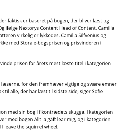
er faktisk er baseret på bogen, der bliver læst og
 Og ifølge Nextorys Content Head of Content, Camilla
fatteren virkelig er lykkedes. Camilla Silfvenius og
llykke med Stora e-bogsprisen og prisvinderen i
vinde prisen for årets mest læste titel i kategorien
mt læserne, for den fremhæver vigtige og svære emner
l alle, der har læst til sidste side, siger Sofie
on med sin bog I fikontrædets skugga. I kategorien
er med bogen Allt ja gäft lear mig, og i kategorien
I leave the squirrel wheel.