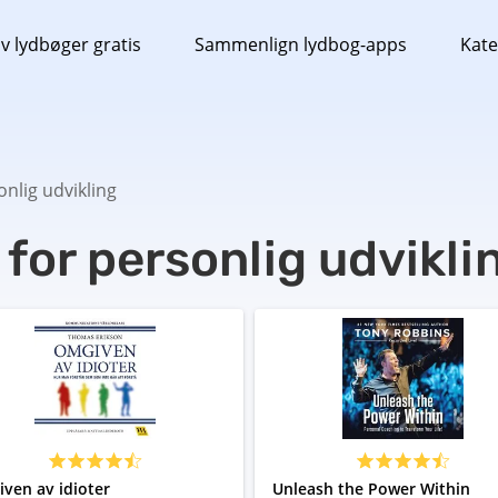
v lydbøger gratis
Sammenlign lydbog-apps
Kate
nlig udvikling
for personlig udvikli
ven av idioter
Unleash the Power Within