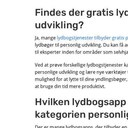
Findes der gratis ly
udvikling?
Ja, mange
lydbogstjenester tilbyder gratis
lydbøger til personlig udvikling. Du kan få a
til eksperter inden for områder som selvhjæ
Ved at prøve forskellige lydbogstjenester k
personlige udvikling og lære nye værktøjer ti
mulighed for at lytte til dine yndlingsbøger
at bruge din tid mere produktivt.
Hvilken lydbogsapp 
kategorien personli
Der er mange lydbogsapps, der tilbyder en br