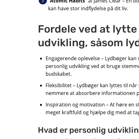
“
Atomic Habits
” af James Clear – En b
kan have stor indflydelse på dit liv.
Fordele ved at lytte
udvikling, såsom ly
Engagerende oplevelse – Lydbøger kan s
personlig udvikling ved at bruge stemmes
budskabet.
Fleksibilitet – Lydbøger kan lyttes til nå
nemmere at absorbere informationen på
Inspiration og motivation – At høre en 
meget kraftfuld og hjælpe dig med at tage
Hvad er personlig udvikli