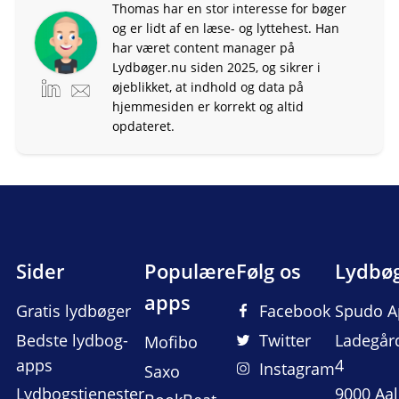
Thomas har en stor interesse for bøger
og er lidt af en læse- og lyttehest. Han
har været content manager på
Lydbøger.nu siden 2025, og sikrer i
øjeblikket, at indhold og data på
hjemmesiden er korrekt og altid
opdateret.
Sider
Populære
Følg os
Lydbø
apps
Gratis lydbøger
Facebook
Spudo A
Bedste lydbog-
Twitter
Ladegår
Mofibo
apps
4
Instagram
Saxo
Lydbogstjenester
9000 Aa