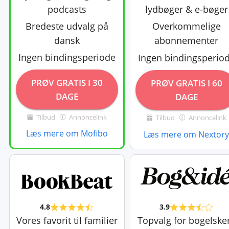
lydbøger & e-bøger
podcasts
Bredeste udvalg på
Overkommelige
dansk
abonnementer
Ingen bindingsperiode
Ingen bindingsperio
PRØV GRATIS I 30
PRØV GRATIS I 60
DAGE
DAGE
Tilbud
Annoncelink
Tilbud
Annoncelink
Læs mere om Mofibo
Læs mere om Nextor
4.8
3.9
Vores favorit til familier
Topvalg for bogelske