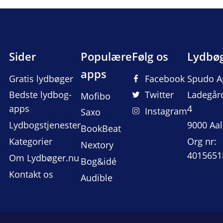
Sider
Populære
Følg os
Lydbø
apps
Gratis lydbøger
Facebook
Spudo A
Bedste lydbog-
Twitter
Ladegår
Mofibo
apps
4
Instagram
Saxo
Lydbogstjenester
9000 Aa
BookBeat
Kategorier
Org nr:
Nextory
4015651
Om Lydbøger.nu
Bog&idé
Kontakt os
Audible