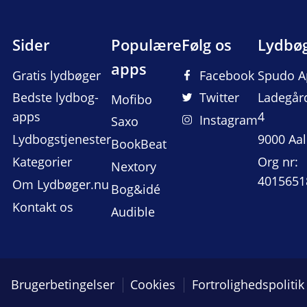
Sider
Populære
Følg os
Lydbø
apps
Gratis lydbøger
Facebook
Spudo A
Bedste lydbog-
Twitter
Ladegår
Mofibo
apps
4
Instagram
Saxo
Lydbogstjenester
9000 Aa
BookBeat
Kategorier
Org nr:
Nextory
4015651
Om Lydbøger.nu
Bog&idé
Kontakt os
Audible
Brugerbetingelser
Cookies
Fortrolighedspolitik