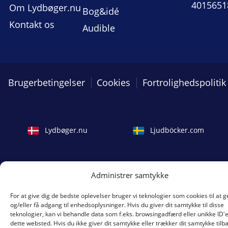
4015651
Om Lydbøger.nu
Bog&idé
Kontakt os
Audible
Brugerbetingelser
Cookies
Fortrolighedspolitik
Lydbøger.nu
Ljudböcker.com
Administrer samtykke
For at give dig de bedste oplevelser bruger vi teknologier som cookies til at
og/eller få adgang til enhedsoplysninger. Hvis du giver dit samtykke til disse
teknologier, kan vi behandle data som f.eks. browsingadfærd eller unikke ID'
dette websted. Hvis du ikke giver dit samtykke eller trækker dit samtykke tilb