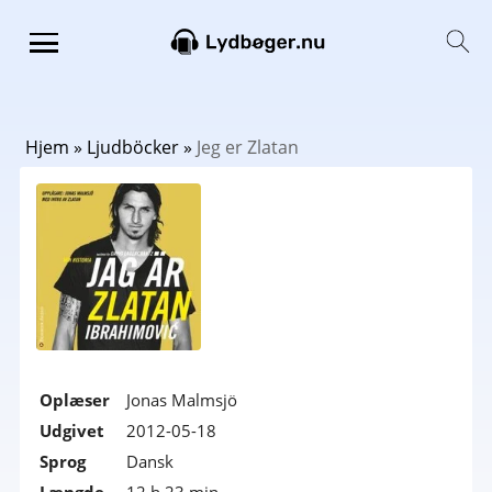
Hjem
»
Ljudböcker
»
Jeg er Zlatan
Oplæser
Jonas Malmsjö
Udgivet
2012-05-18
Sprog
Dansk
Længde
12 h 23 min