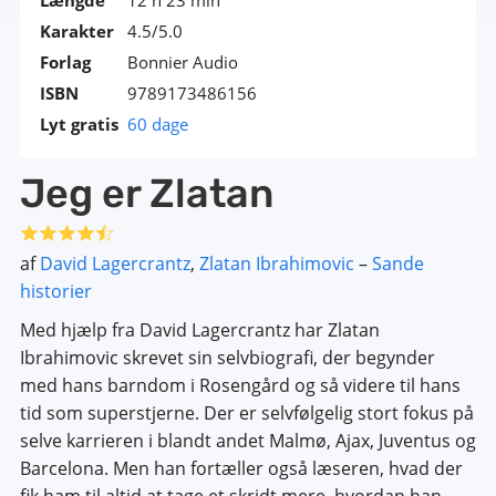
Karakter
4.5/5.0
Forlag
Bonnier Audio
ISBN
9789173486156
Lyt gratis
60 dage
Jeg er Zlatan
af
David Lagercrantz
,
Zlatan Ibrahimovic
–
Sande
historier
Med hjælp fra David Lagercrantz har Zlatan
Ibrahimovic skrevet sin selvbiografi, der begynder
med hans barndom i Rosengård og så videre til hans
tid som superstjerne. Der er selvfølgelig stort fokus på
selve karrieren i blandt andet Malmø, Ajax, Juventus og
Barcelona. Men han fortæller også læseren, hvad der
fik ham til altid at tage et skridt mere, hvordan han