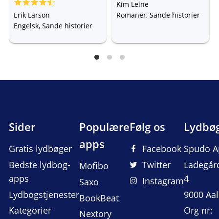
and Defiance During the
Kim Leine
Blitz
Erik Larson
Romaner, Sande historier
Engelsk, Sande historier
Sider
Populære
Følg os
Lydbø
apps
Gratis lydbøger
Facebook
Spudo A
Bedste lydbog-
Twitter
Ladegår
Mofibo
apps
4
Instagram
Saxo
Lydbogstjenester
9000 Aa
BookBeat
Kategorier
Org nr:
Nextory