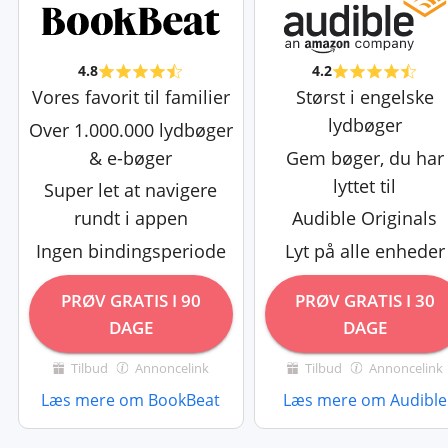
4.8
4.2
Vores favorit til familier
Størst i engelske
lydbøger
Over 1.000.000 lydbøger
& e-bøger
Gem bøger, du har
lyttet til
Super let at navigere
rundt i appen
Audible Originals
Ingen bindingsperiode
Lyt på alle enheder
PRØV GRATIS I 90
PRØV GRATIS I 30
DAGE
DAGE
Tilbud
Annoncelink
Tilbud
Annoncelink
Læs mere om BookBeat
Læs mere om Audible