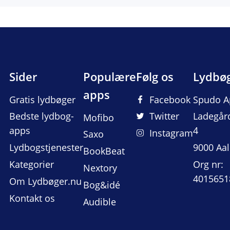
Sider
Populære
Følg os
Lydbø
apps
Gratis lydbøger
Facebook
Spudo A
Bedste lydbog-
Twitter
Ladegår
Mofibo
apps
4
Instagram
Saxo
Lydbogstjenester
9000 Aa
BookBeat
Kategorier
Org nr:
Nextory
4015651
Om Lydbøger.nu
Bog&idé
Kontakt os
Audible