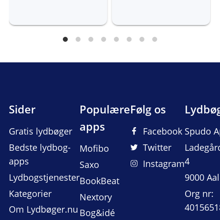
Sider
Populære
Følg os
Lydbø
apps
Gratis lydbøger
Facebook
Spudo A
Bedste lydbog-
Twitter
Ladegår
Mofibo
apps
4
Instagram
Saxo
Lydbogstjenester
9000 Aa
BookBeat
Kategorier
Org nr:
Nextory
4015651
Om Lydbøger.nu
Bog&idé