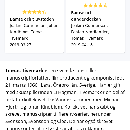
Bamse och
Bamse och tjuvstaden
dunderklockan
Joakim Gunnarson, Johan
Joakim Gunnarson,
Kindblom, Tomas
Fabian Nordlander,
Tivemark
Tomas Tivemark
2019-03-27
2019-04-18
Tomas Tivemark
er en svensk skuespiller,
manuskriptforfatter, filmproducent og komponist født
21. marts 1966 i Laxå, Örebro län, Sverige. Han er gift
med skuespillerinden Li Hagman. Tivemark er en del af
forfatterkollektivet Tre Vänner sammen med Michael
Hjorth og Johan Kindblom. Kollektivet har skabt og
skrevet manuskripter til flere tv-serier, herunder
Svensson, Svensson og Cleo. De har også skrevet
manuskripter til de første år af Icas reklamer.