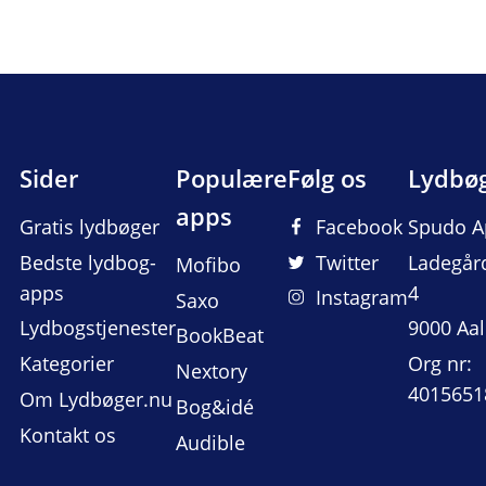
Sider
Populære
Følg os
Lydbø
apps
Gratis lydbøger
Facebook
Spudo A
Bedste lydbog-
Twitter
Ladegår
Mofibo
apps
4
Instagram
Saxo
Lydbogstjenester
9000 Aa
BookBeat
Kategorier
Org nr:
Nextory
4015651
Om Lydbøger.nu
Bog&idé
Kontakt os
Audible