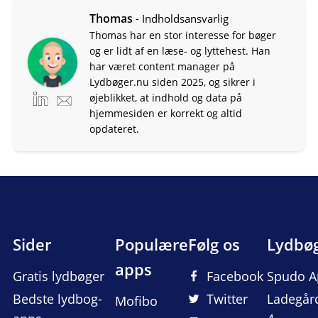
Thomas
- Indholdsansvarlig
Thomas har en stor interesse for bøger
og er lidt af en læse- og lyttehest. Han
har været content manager på
Lydbøger.nu siden 2025, og sikrer i
øjeblikket, at indhold og data på
hjemmesiden er korrekt og altid
opdateret.
Sider
Populære
Følg os
Lydbø
apps
Gratis lydbøger
Facebook
Spudo A
Bedste lydbog-
Twitter
Ladegår
Mofibo