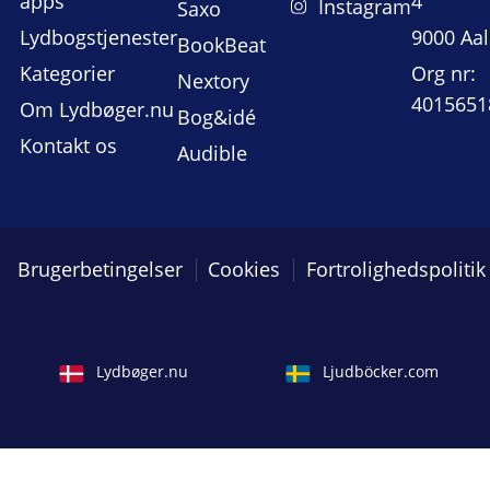
apps
4
Instagram
Saxo
Lydbogstjenester
9000 Aa
BookBeat
Kategorier
Org nr:
Nextory
4015651
Om Lydbøger.nu
Bog&idé
Kontakt os
Audible
Brugerbetingelser
Cookies
Fortrolighedspolitik
Lydbøger.nu
Ljudböcker.com