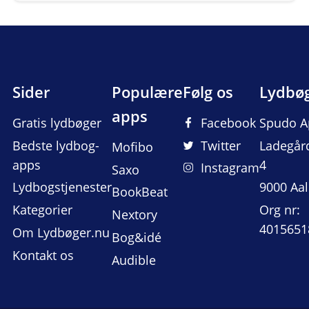
Sider
Populære
Følg os
Lydbø
apps
Gratis lydbøger
Facebook
Spudo A
Bedste lydbog-
Twitter
Ladegår
Mofibo
apps
4
Instagram
Saxo
Lydbogstjenester
9000 Aa
BookBeat
Kategorier
Org nr:
Nextory
4015651
Om Lydbøger.nu
Bog&idé
Kontakt os
Audible