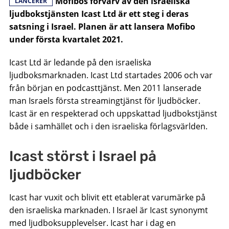
Mofibos förvärv av den israeliska
LANCERER
ljudbokstjänsten Icast Ltd är ett steg i deras
satsning i Israel. Planen är att lansera Mofibo
under första kvartalet 2021.
Icast Ltd är ledande på den israeliska
ljudboksmarknaden. Icast Ltd startades 2006 och var
från början en podcasttjänst. Men 2011 lanserade
man Israels första streamingtjänst för ljudböcker.
Icast är en respekterad och uppskattad ljudbokstjänst
både i samhället och i den israeliska förlagsvärlden.
Icast störst i Israel på
ljudböcker
Icast har vuxit och blivit ett etablerat varumärke på
den israeliska marknaden. I Israel är Icast synonymt
med ljudboksupplevelser. Icast har i dag en