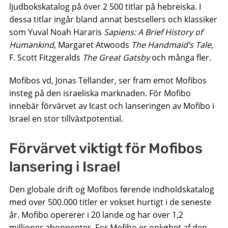
ljudbokskatalog på över 2 500 titlar på hebreiska. I
dessa titlar ingår bland annat bestsellers och klassiker
som Yuval Noah Hararis
Sapiens: A Brief History of
Humankind
, Margaret Atwoods
The Handmaid’s Tale
,
F. Scott Fitzgeralds
The Great Gatsby
och många fler.
Mofibos vd, Jonas Tellander, ser fram emot Mofibos
insteg på den israeliska marknaden. För Mofibo
innebär förvärvet av Icast och lanseringen av Mofibo i
Israel en stor tillväxtpotential.
Förvärvet viktigt för Mofibos
lansering i Israel
Den globale drift og Mofibos førende indholdskatalog
med over 500.000 titler er vokset hurtigt i de seneste
år. Mofibo opererer i 20 lande og har over 1,2
millioner abonnenter. For Mofibo er opkøbet af den