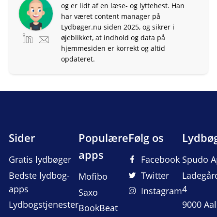
og er lidt af en læse- og lyttehest. Han
har været content manager på
Lydbøger.nu siden 2025, og sikrer i
øjeblikket, at indhold og data på
hjemmesiden er korrekt og altid
opdateret.
Sider
Populære
Følg os
Lydbø
apps
Gratis lydbøger
Facebook
Spudo A
Bedste lydbog-
Twitter
Ladegår
Mofibo
apps
4
Instagram
Saxo
Lydbogstjenester
9000 Aa
BookBeat