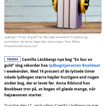
Lydbogen "Et bur af guld" har fået høje karakterer fra lyttere og
anmeldere i de første dage efter lanceringen. Foto: Billion
Photos/Shutterstock.com
Camilla Läckbergs nye bog “En bur av
TRENDS
guld” slog rekorder hos
lydbogstjenesten Bookbeat
i weekenden. Med 14 procent af de lyttede timer
nåede lydbogen større højder hurtigere end nogen
anden bog, der er lavet før. Anna Riklund hos
Bookbeat tror på, at bogen vil glæde mange, når
højsæsonen starter.
Torsdag den 11. april udgav Camilla Läckberg sin nye