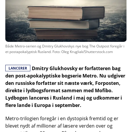
Både Metro-serien og Dmitry Glukhovskys nye bog The Outpost foregår i
et postapokalyptisk Rusland. Foto: Oleg Krugliak/Shutterstock.com
Dmitry Glukhovsky er forfatteren bag
LANCERER
den post-apokalyptiske bogserie Metro. Nu udgiver
den russiske forfatter sit næste værk, Forposten,
direkte i lydbogsformat sammen med Mofibo.
Lydbogen lanceres i Rusland i maj og udkommer i
flere lande i Europa i september.
Metro-trilogien foregår i en dystopisk fremtid og er
blevet nydt af millioner af læsere verden over og