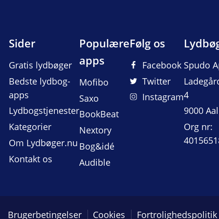
Sider
Populære
Følg os
Lydbø
apps
Gratis lydbøger
Facebook
Spudo A
Bedste lydbog-
Twitter
Ladegår
Mofibo
apps
4
Instagram
Saxo
Lydbogstjenester
9000 Aa
BookBeat
Kategorier
Org nr:
Nextory
4015651
Om Lydbøger.nu
Bog&idé
Kontakt os
Audible
Brugerbetingelser
Cookies
Fortrolighedspolitik