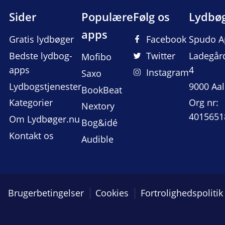
Sider
Populære
Følg os
Lydbø
apps
Gratis lydbøger
Facebook
Spudo A
Bedste lydbog-
Twitter
Ladegår
Mofibo
apps
4
Instagram
Saxo
Lydbogstjenester
9000 Aa
BookBeat
Kategorier
Org nr:
Nextory
4015651
Om Lydbøger.nu
Bog&idé
Kontakt os
Audible
Brugerbetingelser
Cookies
Fortrolighedspolitik