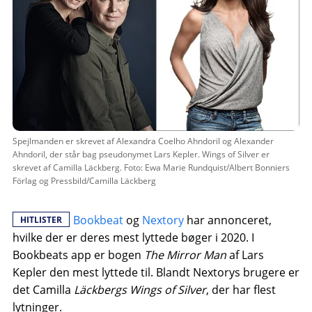
Spejlmanden er skrevet af Alexandra Coelho Ahndoril og Alexander
Ahndoril, der står bag pseudonymet Lars Kepler. Wings of Silver er
skrevet af Camilla Läckberg. Foto: Ewa Marie Rundquist/Albert Bonniers
Förlag og Pressbild/Camilla Läckberg
Bookbeat
og
Nextory
har annonceret,
HITLISTER
hvilke der er deres mest lyttede bøger i 2020. I
Bookbeats app er bogen
The Mirror Man
af Lars
Kepler den mest lyttede til. Blandt Nextorys brugere er
det Camilla
Läckbergs Wings of Silver
, der har flest
lytninger.