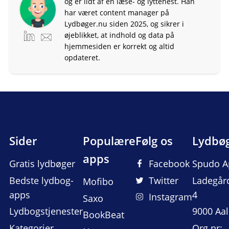
og er lidt af en læse- og lyttehest. Han
har været content manager på
Lydbøger.nu siden 2025, og sikrer i
øjeblikket, at indhold og data på
hjemmesiden er korrekt og altid
opdateret.
Sider
Populære
Følg os
Lydbø
apps
Gratis lydbøger
Facebook
Spudo A
Bedste lydbog-
Twitter
Ladegår
Mofibo
apps
4
Instagram
Saxo
Lydbogstjenester
9000 Aa
BookBeat
Kategorier
Org nr: