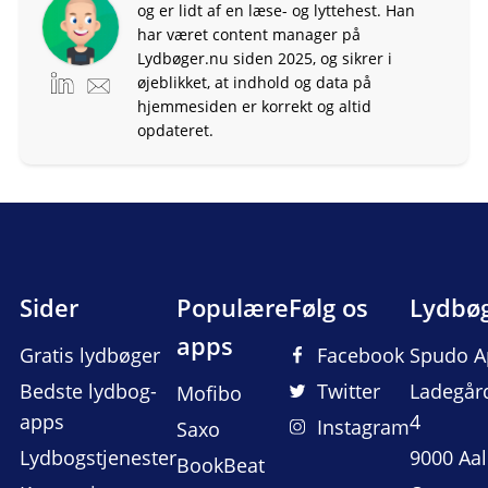
og er lidt af en læse- og lyttehest. Han
har været content manager på
Lydbøger.nu siden 2025, og sikrer i
øjeblikket, at indhold og data på
hjemmesiden er korrekt og altid
opdateret.
Sider
Populære
Følg os
Lydbø
apps
Gratis lydbøger
Facebook
Spudo A
Bedste lydbog-
Twitter
Ladegår
Mofibo
apps
4
Instagram
Saxo
Lydbogstjenester
9000 Aa
BookBeat