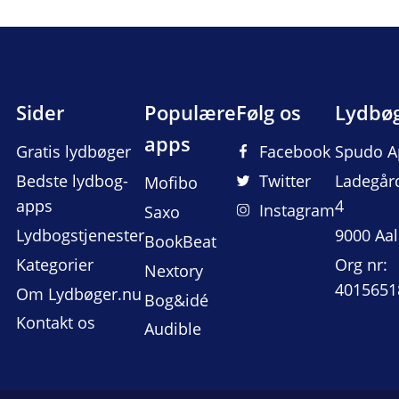
Sider
Populære
Følg os
Lydbø
apps
Gratis lydbøger
Facebook
Spudo A
Bedste lydbog-
Twitter
Ladegår
Mofibo
apps
4
Instagram
Saxo
Lydbogstjenester
9000 Aa
BookBeat
Kategorier
Org nr:
Nextory
4015651
Om Lydbøger.nu
Bog&idé
Kontakt os
Audible