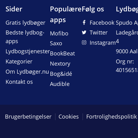
Sider
Populære
Følg os
Lydbø
apps
Gratis lydbøger
Facebook
Spudo A
Bedste lydbog-
Twitter
Ladegår
Mofibo
apps
4
Instagram
Saxo
Lydbogstjenester
9000 Aa
BookBeat
Kategorier
Org nr:
Nextory
4015651
Om Lydbøger.nu
Bog&idé
Kontakt os
Audible
Brugerbetingelser
Cookies
Fortrolighedspolitik